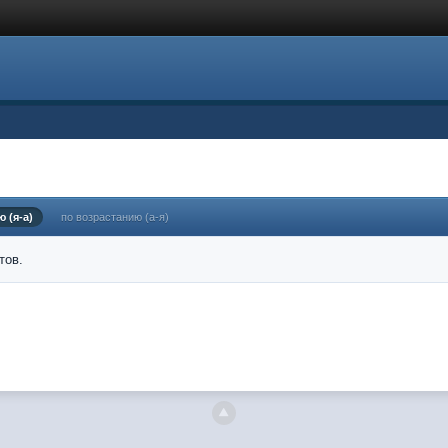
 (я-а)
по возрастанию (а-я)
тов.