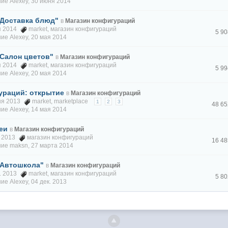
ние
Alexey
,
30 июня 2014
Доставка блюд"
в
Магазин конфигураций
ая 2014
market
,
магазин конфигураций
5 9
ние
Alexey
,
20 мая 2014
Салон цветов"
в
Магазин конфигураций
ая 2014
market
,
магазин конфигураций
5 9
ние
Alexey
,
20 мая 2014
ураций: открытие
в
Магазин конфигураций
юня 2013
market
,
marketplace
1
2
3
48 6
ние
Alexey
,
14 мая 2014
еи
в
Магазин конфигураций
г. 2013
магазин конфигураций
16 4
ние
maksn
,
27 марта 2014
"Автошкола"
в
Магазин конфигураций
к. 2013
market
,
магазин конфигураций
5 8
ние
Alexey
,
04 дек. 2013