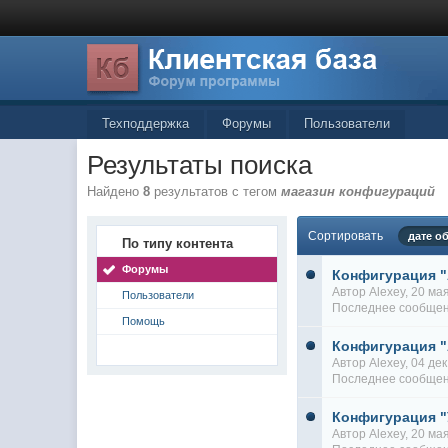
Техподдержка
Форумы
Пользователи
Результаты поиска
Найдено
8
результатов с тегом
магазин конфигураций
Сортировать
дате о
По типу контента
Форумы
Конфигурация "
Автор
Alexey
, 20 м
Пользователи
Последнее сообще
Помощь
Конфигурация 
Автор
Alexey
, 04 де
Последнее сообще
Конфигурация "
Автор
Alexey
, 20 м