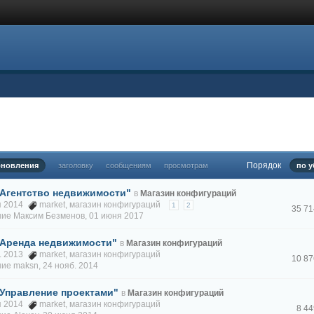
Порядок
бновления
заголовку
сообщениям
просмотрам
по у
Агентство недвижимости"
в
Магазин конфигураций
ая 2014
market
,
магазин конфигураций
1
2
35 7
ние
Максим Безменов
,
01 июня 2017
"Аренда недвижимости"
в
Магазин конфигураций
к. 2013
market
,
магазин конфигураций
10 8
ние
maksn
,
24 нояб. 2014
Управление проектами"
в
Магазин конфигураций
ая 2014
market
,
магазин конфигураций
8 4