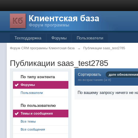
Техподдержка
Форумы
Пользователи
Форум CRM программы Клиентская база
→
Публикации saas_test2785
Публикации saas_test2785
Сортировать
дате обновления
По типу контента
по возрастанию (а-я)
Форумы
По вашему запросу ничего не н
Пользователи
По пользователю
Темы и сообщения
Все темы
Все сообщения