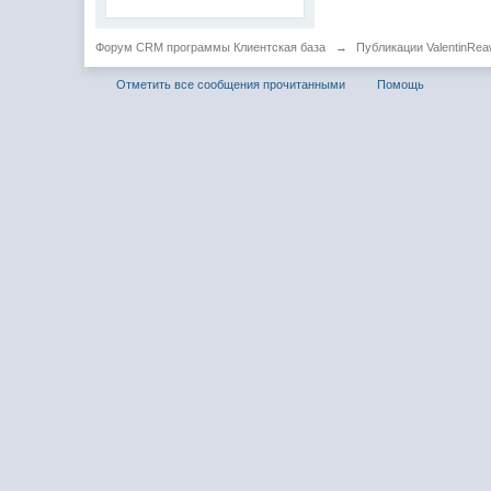
Форум CRM программы Клиентская база
→
Публикации ValentinRe
Отметить все сообщения прочитанными
Помощь