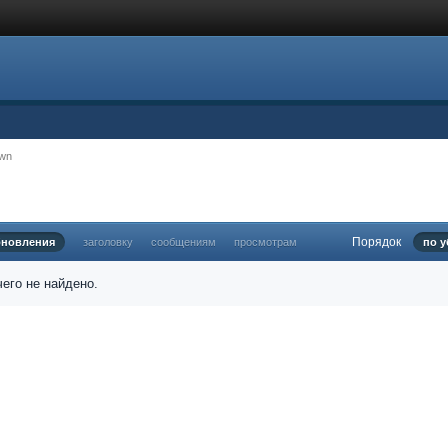
awn
Порядок
бновления
заголовку
сообщениям
просмотрам
по у
его не найдено.