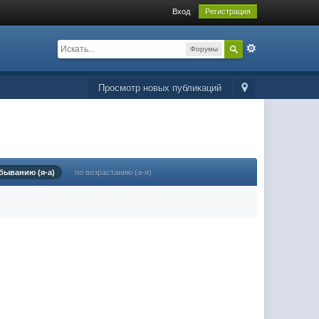
Вход
Регистрация
Форумы
Просмотр новых публикаций
быванию (я-а)
по возрастанию (а-я)