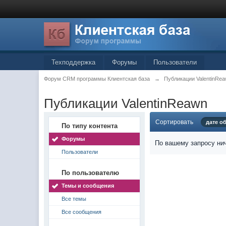
Техподдержка
Форумы
Пользователи
Форум CRM программы Клиентская база
→
Публикации ValentinRe
Публикации ValentinReawn
Сортировать
дате о
По типу контента
Форумы
По вашему запросу нич
Пользователи
По пользователю
Темы и сообщения
Все темы
Все сообщения