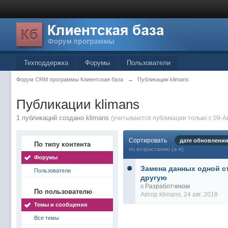
Техподдержка
Форумы
Пользователи
Форум CRM программы Клиентская база
→
Публикации klimans
Публикации klimans
1 публикаций создано klimans
(учитываются публикации только с 09-Ав
Сортировать
дате обновления
По типу контента
по возрастанию (а-я)
Форумы
Замена данных одной с
Пользователи
другую
в
Разработчикам
По пользователю
Автор
klimans
, 24 авг. 2018
Темы и сообщения
Все темы