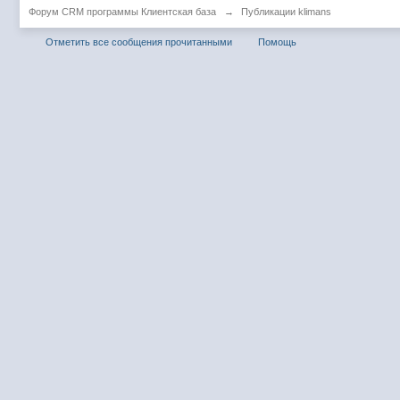
Форум CRM программы Клиентская база
→
Публикации klimans
Отметить все сообщения прочитанными
Помощь