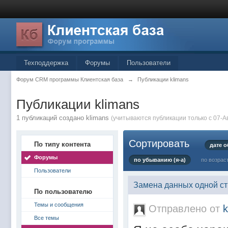
Техподдержка
Форумы
Пользователи
Форум CRM программы Клиентская база
→
Публикации klimans
Публикации klimans
1 публикаций создано klimans
(учитываются публикации только с 07-Ав
Сортировать
По типу контента
дате 
Форумы
по убыванию (я-а)
по возрас
Пользователи
Замена данных одной ст
По пользователю
Темы и сообщения
Отправлено от
k
Все темы