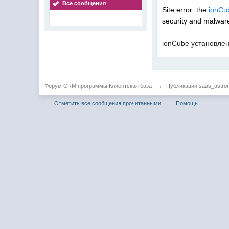
Все сообщения
Site error: the
ionCu
security and malware
ionCube установле
Форум CRM программы Клиентская база
→
Публикации saas_astron
Отметить все сообщения прочитанными
Помощь