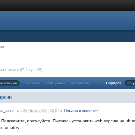
ltd
и только с 07-Август 25)
Порядок
бновления
заголовку
сообщениям
просмотрам
по у
ерсии
as_astronltd
в
28 Июнь 2024 - 15:07
in
Покупка и лицензии
 Подскажите, пожалуйста. Пытаюсь установить web версию на ubunt
ую ошибку