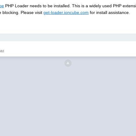
be
PHP Loader needs to be installed. This is a widely used PHP extens
 blocking. Please visit
get-loader.ioncube.com
for install assistance.
н
ltd