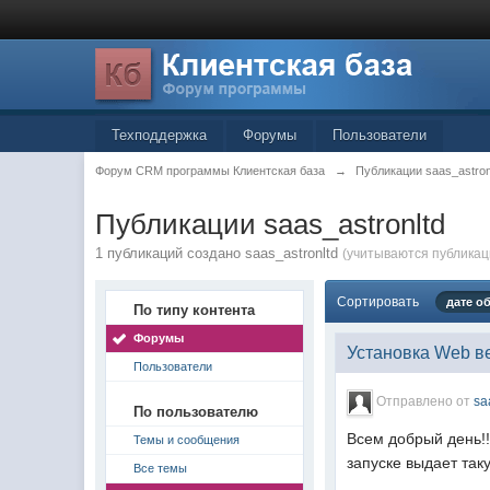
Техподдержка
Форумы
Пользователи
Форум CRM программы Клиентская база
→
Публикации saas_astron
Публикации saas_astronltd
1 публикаций создано saas_astronltd
(учитываются публикаци
Сортировать
дате о
По типу контента
Форумы
Установка Web в
Пользователи
Отправлено от
sa
По пользователю
Всем добрый день!!
Темы и сообщения
запуске выдает так
Все темы