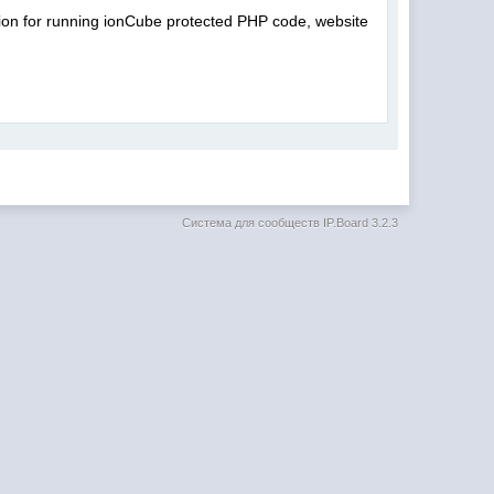
ion for running ionCube protected PHP code, website
Система для сообществ
IP.Board 3.2.3