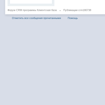
Форум CRM программы Клиентская база
→
Публикации crm180738
Отметить все сообщения прочитанными
Помощь