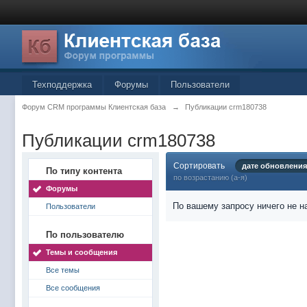
Техподдержка
Форумы
Пользователи
Форум CRM программы Клиентская база
→
Публикации crm180738
Публикации crm180738
Сортировать
дате обновления
По типу контента
по возрастанию (а-я)
Форумы
По вашему запросу ничего не н
Пользователи
По пользователю
Темы и сообщения
Все темы
Все сообщения