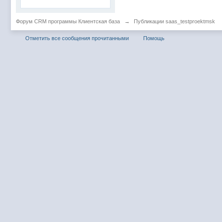
Форум CRM программы Клиентская база
→
Публикации saas_testproektmsk
Отметить все сообщения прочитанными
Помощь