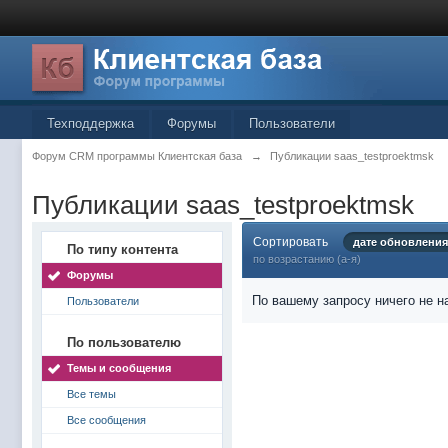
Техподдержка
Форумы
Пользователи
Форум CRM программы Клиентская база
→
Публикации saas_testproektmsk
Публикации saas_testproektmsk
Сортировать
дате обновления
По типу контента
по возрастанию (а-я)
Форумы
По вашему запросу ничего не н
Пользователи
По пользователю
Темы и сообщения
Все темы
Все сообщения