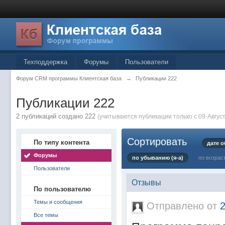
Техподдержка
Форумы
Пользователи
Форум CRM программы Клиентская база
→
Публикации 222
Публикации 222
2 публикаций создано 222
(учитываются публикации только с 09-Август
Сортировать
По типу контента
дате 
Форумы
по убыванию (я-а)
по возрас
Пользователи
Отзывы
По пользователю
Темы и сообщения
Отправлено от
Все темы