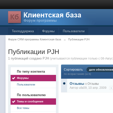
Техподдержка
Форумы
Пользователи
Форум CRM программы Клиентская база
→
Публикации PJH
Публикации PJH
1 публикаций создано PJH
(учитываются публикации только с 08-Авгус
Сортировать
дате обновления
По типу контента
по возрастанию (а-я)
Форумы
Отзывы
в
Отзывы
Пользователи
Автор
ufa09
, 10 апр. 2009
1
По пользователю
Темы и сообщения
Все темы