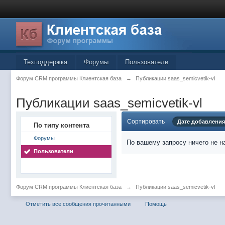
Техподдержка
Форумы
Пользователи
Форум CRM программы Клиентская база
→
Публикации saas_semicvetik-vl
Публикации saas_semicvetik-vl
Сортировать
Дате добавления
По типу контента
Форумы
По вашему запросу ничего не н
Пользователи
Форум CRM программы Клиентская база
→
Публикации saas_semicvetik-vl
Отметить все сообщения прочитанными
Помощь