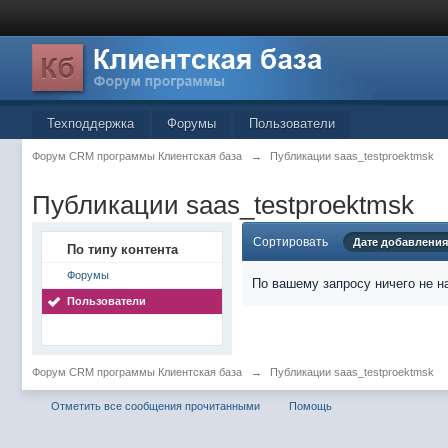
Техподдержка
Форумы
Пользователи
Форум CRM программы Клиентская база
→
Публикации saas_testproektmsk
Публикации saas_testproektmsk
Сортировать
Дате добавления
По типу контента
Форумы
По вашему запросу ничего не н
Пользователи
Форум CRM программы Клиентская база
→
Публикации saas_testproektmsk
Отметить все сообщения прочитанными
Помощь