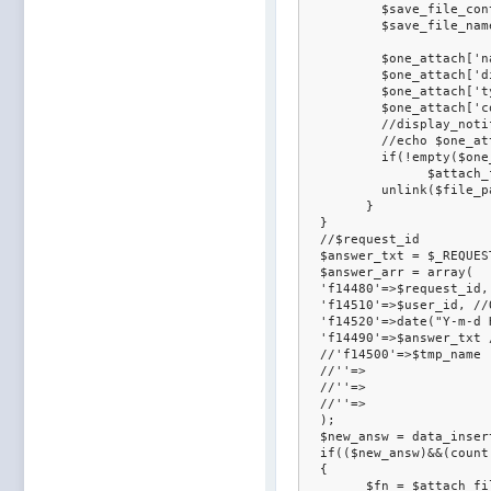
	  $save_file_content = file_get_contents($file_path.$tmp_name);//Если файл писать в базу

	  $save_file_name = $tmp_name;//Имя записываемого файла

	  $one_attach['name'] = $tmp_name;

	  $one_attach['disp'] = "attachment";

	  $one_attach['type'] = get_file_type($tmp_name);

	  $one_attach['content'] = file_get_contents($file_path.$tmp_name);

	  //display_notification($one_attach['content'], $type=1);

	  //echo $one_attach['content'];

	  if(!empty($one_attach['content']))

		$attach_files[] = $one_attach;

	  unlink($file_path.$tmp_name);  

	}

  }

  //$request_id

  $answer_txt = $_REQUES
  $answer_arr = array(

  'f14480'=>$request_id, 
  'f14510'=>$user_id, //О
  'f14520'=>date("Y-m-d 
  'f14490'=>$answer_txt 
  //'f14500'=>$tmp_name

  //''=>

  //''=>

  //''=>

  );

  $new_answ = data_inser
  if(($new_answ)&&(count
  {

	$fn = $attach_files[0]['name'];
