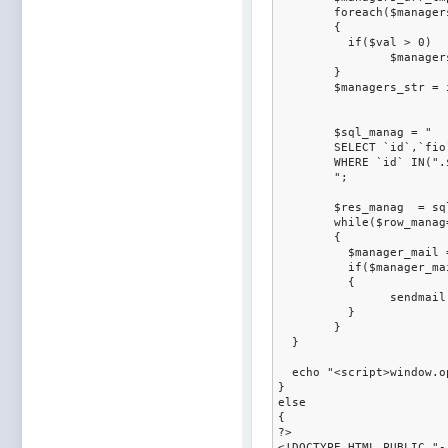
	foreach($managers_arr_tmp as $val)

	{

	  if($val > 0)

		$managers_arr[] = intval($val);

	}

	$managers_str = implode(',',$managers_arr);

	$sql_manag = "

	SELECT `id`,`fio`,`e_mail` FROM `".USERS_TABLE."`

	WHERE `id` IN(".$managers_str.")

	";

	$res_manag  = sql_query($sql_manag) or user_error(mysql_error()."<br>".$sql_manag."<br>", E_USER_ERROR);

	while($row_manag=sql_fetch_assoc($res_manag))

	{

	  $manager_mail = trim($row_manag['e_mail']);

	  if($manager_mail)

	  {

		sendmail($subject,$content,$manager_mail,"","","","text/html","utf-8",array(), $attach_files);

	  }  

	}

  }

  echo "<script>window.o
}

else

{  

?>

<!DOCTYPE HTML PUBLIC "-