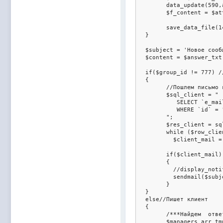
	data_update(590,array('f14500'=>$fn),"id=".$new_answ);

	$f_content = $attach_files[0]['content'];

	save_data_file(14500, $new_answ, $fn, $f_content);

  }

  $subject = 'Новое сооб
  $content = $answer_txt
  if($group_id != 777) //
  {

	//Пошлем письмо клиенту

	$sql_client = "

	   SELECT `e_mail` FROM `".USERS_TABLE."`

	   WHERE `id` = ".$client_login_id ."

	";

	$res_client = sql_query($sql_client);

	while ($row_client=sql_fetch_assoc($res_client))

	  $client_mail = $row_client['e_mail'];

	if($client_mail)

	{

	  //display_notification('<br>TEST<br>'.$client_mail , $type=1);

	  sendmail($subject,$content,$client_mail,"","","","text/html","utf-8",array(), $attach_files);

	}  

  }

  else//Пишет клиент

  {

	/***Найдем  ответственных******/

	$managers_arr_tmp = explode('-',$managers);
