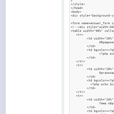
}  

</style>

</head>

<body>

<div style="background-c
<form name=answer_form i
<!--<div style="width:94
<table width="90%" cells
   <tr>

	 <td width="20%" bgcolor=<?php echo $color2; ?> style="color:white;font-weight:bold;text-align:right;">

		Обращение №:

	 </td>

	 <td bgcolor=<?php echo $color3; ?>>

		<?php echo $request_number; ?>

	 </td>

   </tr>

   <tr>

	 <td width="20%" bgcolor=<?php echo $color2; ?> style="color:white;font-weight:bold;text-align:right;">

		Организация:

	 </td>

	 <td bgcolor=<?php echo $color3; ?>>

	   <?php echo $company_name; ?>

	 </td>

   </tr>

   <tr>

	 <td width="20%" bgcolor=<?php echo $color2; ?> style="color:white;font-weight:bold;text-align:right;">

		Тема обращения:

	 </td>

	 <td bgcolor=<?php echo $color3; ?>>
