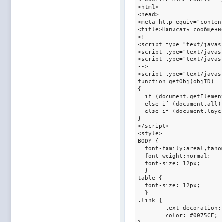
<html>

<head>

<meta http-equiv="conten
<title>Написать сообщение
<!--

<script type="text/javas
<script type="text/javas
<script type="text/javas
-->

<script type="text/javasc
function getObj(objID)

{

  if (document.getElemen
  else if (document.all)
  else if (document.laye
}

</script>

<style>

BODY {												

  font-family:areal,taho
  font-weight:normal;

  font-size: 12px;

  }

table {

  font-size: 12px;

  }

.link {

	text-decoration: underline;

	color: #0075CE;
