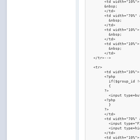
	<td width="10%">

	&nbsp;

	</td>

	<td width="70%" align=right>

	  &nbsp;

	</td>

	<td width="10%">

	  &nbsp;

	</td>

	<td width="10%">

	  &nbsp;

	</td>

   </tr>-->

   <tr>	

	<td width="10%">

	<?php

	  if($group_id !=777)

	  {

	?>

	  <input type=button id=quest value="Типовые ответы" onClick="window.open('modules/public/questions.php','newwin','status=1,resizable=1,width=1080,height=550'); ">

	<?php

	  }

	?>

	</td>

	<td width="70%" align=right>

	  <input type="FILE" name="UserFile">

	  <input type=hidden name=send value="1">

	</td>

	<td width="10%">
