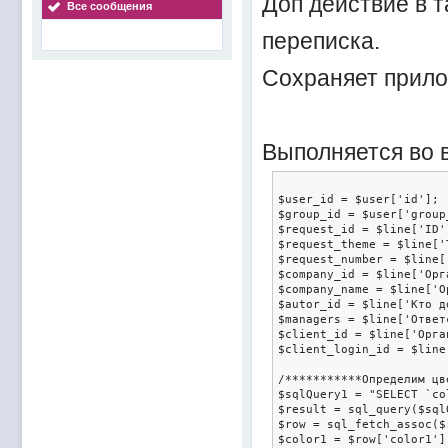
Доп действие в 
Все сообщения
переписка.
Сохраняет прило
Выполняется во
$user_id = $user['id'];

$group_id = $user['group_
$request_id = $line['ID']
$request_theme = $line['
$request_number = $line['
$company_id = $line['Орг
$company_name = $line['О
$autor_id = $line['Кто до
$managers = $line['Ответ
$client_id = $line['Орга
$client_login_id = $line['Орг
/***********Определим цв
$sqlQuery1 = "SELECT `co
$result = sql_query($sql
$row = sql_fetch_assoc($r
$color1 = $row['color1'];