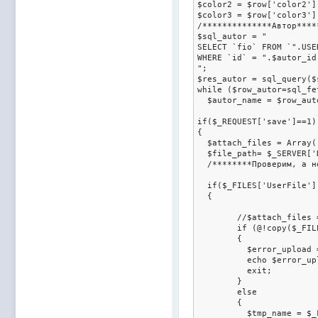
$color2 = $row['color2'];
$color3 = $row['color3'];
/**************Автор*****
$sql_autor = "

SELECT `fio` FROM `".USE
WHERE `id` = ".$autor_id.
";

$res_autor = sql_query($
while ($row_autor=sql_fe
  $autor_name = $row_auto
if($_REQUEST['save']==1)
{

  $attach_files = Array()
  $file_path= $_SERVER['
  /********Проверим, а н
  if($_FILES['UserFile']
  {

	//$attach_files = Array();

	if (@!copy($_FILES['UserFile']['tmp_name'], $file_path.$_FILES["UserFile"]["name"]))

	{

	  $error_upload = "<h4><font color=red>Error. Ошибка! Не удалось загрузить файл на сервер!</font></h4>".$file_path.$_FILES["UserFile"]["name"]; //exit;

	  echo $error_upload;

	  exit;

	}

	else

	{

	  $tmp_name = $_FILES["UserFile"]["name"];
