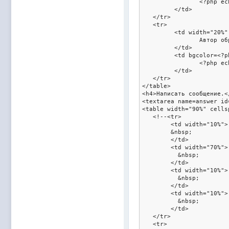
		<?php echo $request_theme; ?>

	 </td>

   </tr>

   <tr>

	 <td width="20%" bgcolor=<?php echo $color2; ?> style="color:white;font-weight:bold;text-align:right;">

		Автор обращения:

	 </td>

	 <td bgcolor=<?php echo $color3; ?>>

		<?php echo $autor_name; ?>

	 </td>

   </tr>

</table>

<h4>Написать сообщение.</
<textarea name=answer id
<table width="90%" cells
   <!--<tr>	

	<td width="10%">

	&nbsp;

	</td>

	<td width="70%">

	  &nbsp;

	</td>

	<td width="10%">

	  &nbsp;

	</td>

	<td width="10%">

	  &nbsp;

	</td>

   </tr>

   <tr>	
