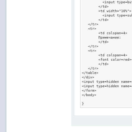
	  <input type=button id=cancel value="Отменить" onClick="window.close();">

	</td>

	<td width="10%">

	  <input type=submit id=save value="Сохранить">

	</td>

   </tr>

   <tr>	

	<td colspan=4>

	Примечание:

	</td>

   </tr>

   <tr>	

	<td colspan=4>

	<font color=red><i>Прикрепить можно один файл. Если нужно  отправить несколько файлов, создайте один архивный файл (ZIP или RAR) со всеми вложениями.</i></font>

	</td>

   </tr>

</table>

</div>

<input type=hidden name=
<input type=hidden name=
</form>

</body>
