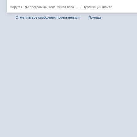
Форум CRM программы Клиентская база
→
Публикации maksn
Отметить все сообщения прочитанными
Помощь