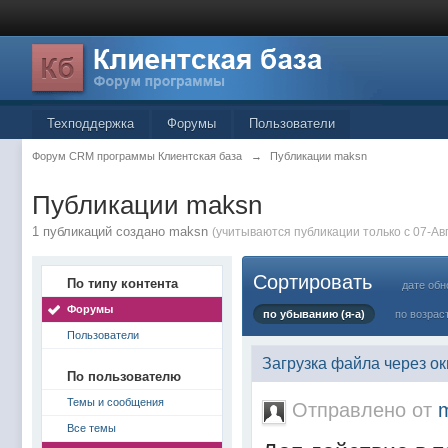
Техподдержка
Форумы
Пользователи
Форум CRM программы Клиентская база
→
Публикации maksn
Публикации maksn
1 публикаций создано maksn
(учитываются публикации только с 07-Авг
Сортировать
По типу контента
дате обн
Форумы
по убыванию (я-а)
по возрас
Пользователи
Загрузка файла через ок
По пользователю
Темы и сообщения
Отправлено от
Все темы