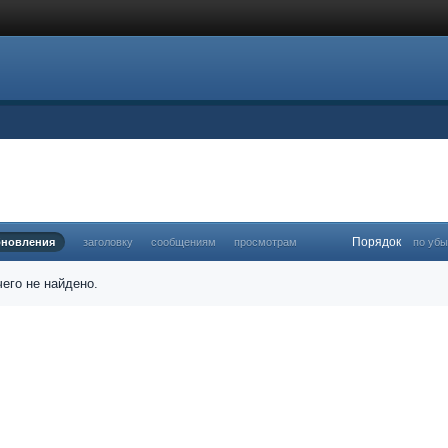
Порядок
бновления
заголовку
сообщениям
просмотрам
по убы
его не найдено.