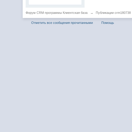
Форум CRM программы Клиентская база
→
Публикации crm180738
Отметить все сообщения прочитанными
Помощь