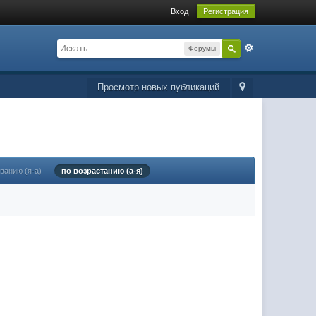
Вход
Регистрация
Форумы
Просмотр новых публикаций
ванию (я-а)
по возрастанию (а-я)