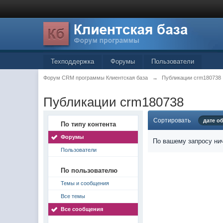
Техподдержка
Форумы
Пользователи
Форум CRM программы Клиентская база
→
Публикации crm180738
Публикации crm180738
Сортировать
дате о
По типу контента
Форумы
По вашему запросу нич
Пользователи
По пользователю
Темы и сообщения
Все темы
Все сообщения