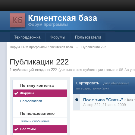
Техподдержка
Форумы
Пользователи
Форум CRM программы Клиентская база
→
Публикации 222
Публикации 222
1 публикаций создано 222
(учитываются публикации только с 08-Август
Сортировать
дате обновления
По типу контента
по возрастанию (а-я)
Форумы
Поле типа "Связь"
в
Как 
Пользователи
Автор
222
, 21 июля 2009
По пользователю
Темы и сообщения
Все темы