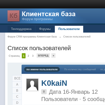
Техподдержка
Форумы
Пользователи
Форум CRM программы Клиентская база
→
Список пользователей
Список пользователей
ВПЕРЕД
»
Страниц
1
2
3
по имени пользователя
По количеству сообщений
по 
ВСЕ
K0kaiN
A
Дата 16-Январь 12
B
0
C
Пользователи · 5 сообщ
D