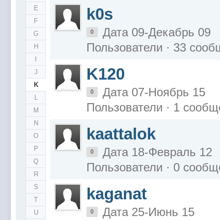
E
k0s
F
Дата 09-Декабрь 09
0
G
Пользователи · 33 соо
H
I
K120
J
K
Дата 07-Ноябрь 15
0
L
Пользователи · 1 сообщ
M
N
kaattalok
O
P
Дата 18-Февраль 12
0
Q
Пользователи · 0 сообщ
R
S
kaganat
T
Дата 25-Июнь 15
0
U