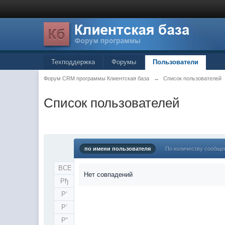
Техподдержка
Форумы
Пользователи
Форум CRM программы Клиентская база
→
Список пользователей
Список пользователей
по имени пользователя
По количеству сообще
ВСЕ
Нет совпадений
Рђ
Р‘
Р’
Р“