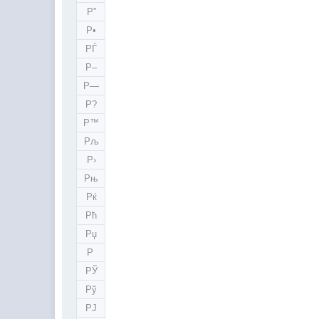
Р”
Р•
РЃ
Р–
Р—
Р?
Р™
Рљ
Р›
Рњ
Рќ
Рћ
Рџ
Р
РЎ
Рў
РЈ