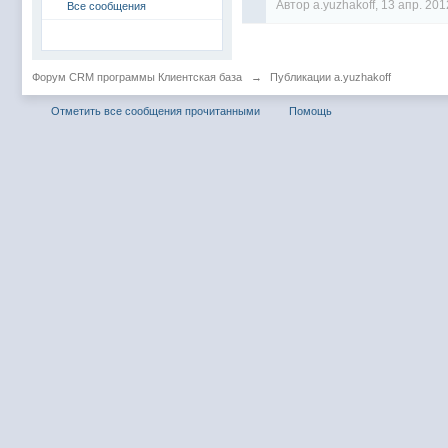
Автор
a.yuzhakoff
, 13 апр. 201
Все сообщения
Форум CRM программы Клиентская база
→
Публикации a.yuzhakoff
Отметить все сообщения прочитанными
Помощь