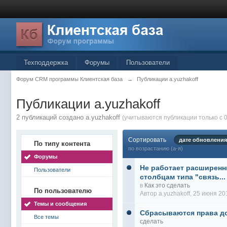
Техподдержка
Форумы
Пользователи
Форум CRM программы Клиентская база
→
Публикации a.yuzhakoff
Публикации a.yuzhakoff
2 публикаций создано a.yuzhakoff
(учитываются публикации только с 0
Сортировать
дате обновления
По типу контента
по возрастанию (а-я)
Форумы
Не работает расширенн
Пользователи
столбцам типа "связь...
в
Как это сделать
По пользователю
Автор
a.yuzhakoff
, 25 июня 20
Темы и сообщения
Сбрасываются права д
Все темы
сделать