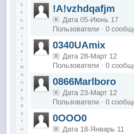
E
!A!vzhdqafjm
F
Дата 05-Июнь 17
0
G
Пользователи · 0 сообщ
H
I
0340UAmix
J
K
Дата 28-Март 12
0
L
Пользователи · 0 сообщ
M
N
0866Marlboro
O
P
Дата 23-Март 12
0
Q
Пользователи · 0 сообщ
R
S
0OOO0
T
Дата 18-Январь 11
0
U