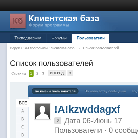
Техподдержка
Форумы
Пользователи
Форум CRM программы Клиентская база
→
Список пользователей
Список пользователей
ВПЕРЕД
»
Страниц
1
2
3
по имени пользователя
По количеству сообщений
по 
ВСЕ
!A!kzwddagxf
A
Дата 06-Июнь 17
B
0
C
Пользователи · 0 сообщ
D