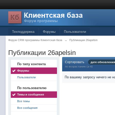
Техподдержка
Форумы
Пользователи
Форум CRM программы Клиентская база
→
Публикации 26apelsin
Публикации 26apelsin
Сортировать
дате обновления
По типу контента
по возрастанию (а-я)
Форумы
По вашему запросу ничего не н
Пользователи
По пользователю
Темы и сообщения
Все темы
Все сообщения