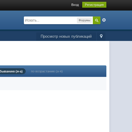
Вход
Регистрация
Форумы
Просмотр новых публикаций
быванию (я-а)
по возрастанию (а-я)