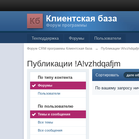
Техподдержка
Форумы
Пользователи
Форум CRM программы Клиентская база
→
Публикации !A!vzhdqafj
Публикации !A!vzhdqafjm
Сортировать
дате о
По типу контента
Форумы
По вашему запросу нич
Пользователи
По пользователю
Темы и сообщения
Все темы
Все сообщения