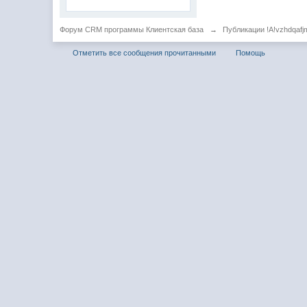
Форум CRM программы Клиентская база
→
Публикации !A!vzhdqafj
Отметить все сообщения прочитанными
Помощь