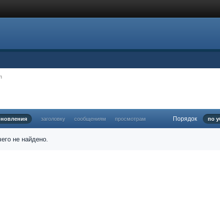
m
Порядок
бновления
заголовку
сообщениям
просмотрам
по у
его не найдено.