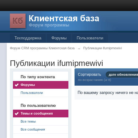
Техподдержка
Форумы
Пользователи
Форум CRM программы Клиентская база
→
Публикации ifumipmewivi
Публикации ifumipmewivi
Сортировать
дате обновления
По типу контента
по возрастанию (а-я)
Форумы
По вашему запросу ничего не н
Пользователи
По пользователю
Темы и сообщения
Все темы
Все сообщения