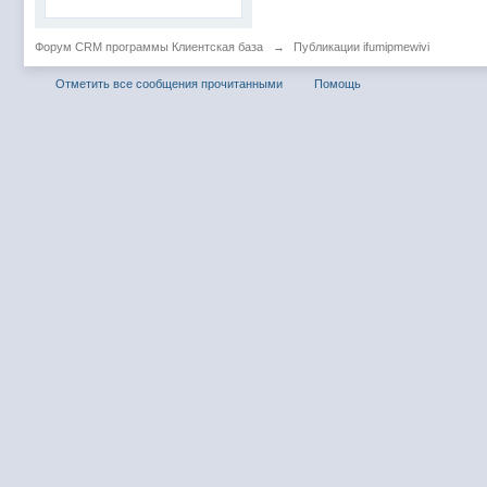
Форум CRM программы Клиентская база
→
Публикации ifumipmewivi
Отметить все сообщения прочитанными
Помощь