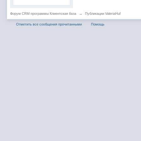
Форум CRM программы Клиентская база
→
Публикации ValeriaHuf
Отметить все сообщения прочитанными
Помощь