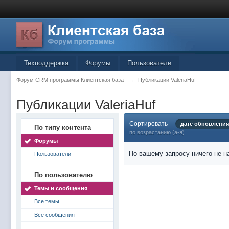
Техподдержка
Форумы
Пользователи
Форум CRM программы Клиентская база
→
Публикации ValeriaHuf
Публикации ValeriaHuf
Сортировать
дате обновления
По типу контента
по возрастанию (а-я)
Форумы
По вашему запросу ничего не н
Пользователи
По пользователю
Темы и сообщения
Все темы
Все сообщения