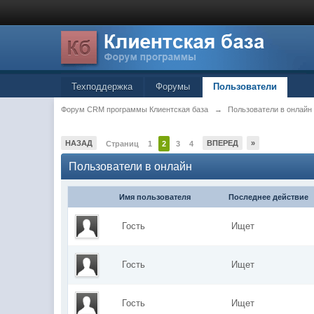
Техподдержка
Форумы
Пользователи
Форум CRM программы Клиентская база
→
Пользователи в онлайн
НАЗАД
ВПЕРЕД
»
Страниц
1
2
3
4
Пользователи в онлайн
Имя пользователя
Последнее действие
Гость
Ищет
Гость
Ищет
Гость
Ищет