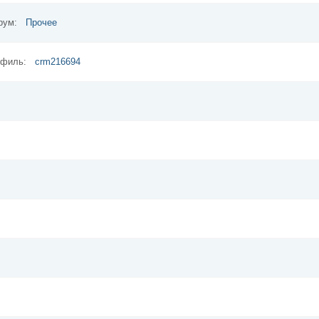
орум:
Прочее
рофиль:
crm216694