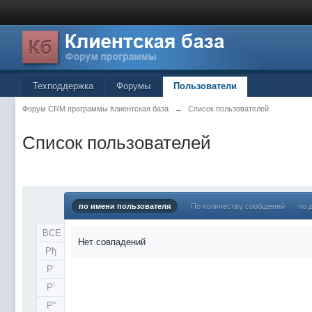
Техподдержка
Форумы
Пользователи
Форум CRM программы Клиентская база
→
Список пользователей
Список пользователей
по имени пользователя
По количеству сообщений
по 
ВСЕ
Нет совпадений
Рђ
Р‘
Р’
Р“