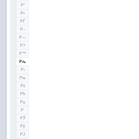
Р”
Р•
РЃ
Р–
Р—
Р?
Р™
Рљ
Р›
Рњ
Рќ
Рћ
Рџ
Р
РЎ
Рў
РЈ