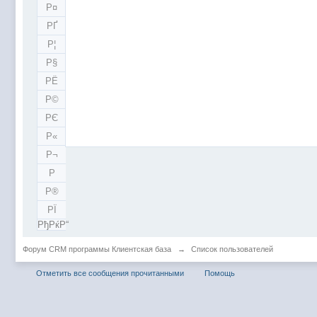
Р¤
РҐ
Р¦
Р§
РЁ
Р©
РЄ
Р«
Р¬
Р­
Р®
РЇ
РђРќР“
Форум CRM программы Клиентская база
→
Список пользователей
Отметить все сообщения прочитанными
Помощь