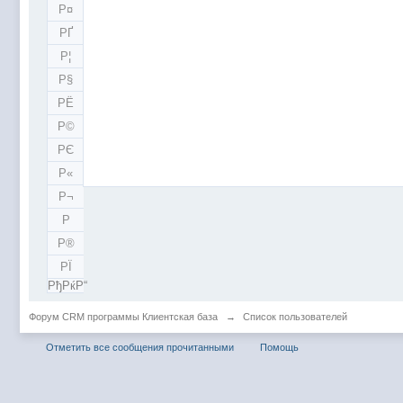
Р¤
РҐ
Р¦
Р§
РЁ
Р©
РЄ
Р«
Р¬
Р­
Р®
РЇ
РђРќР“
Форум CRM программы Клиентская база
→
Список пользователей
Отметить все сообщения прочитанными
Помощь