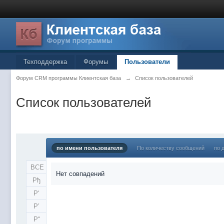
Техподдержка
Форумы
Пользователи
Форум CRM программы Клиентская база
→
Список пользователей
Список пользователей
по имени пользователя
По количеству сообщений
по 
ВСЕ
Нет совпадений
Рђ
Р‘
Р’
Р“