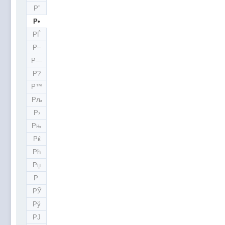
Р”
Р•
РЃ
Р–
Р—
Р?
Р™
Рљ
Р›
Рњ
Рќ
Рћ
Рџ
Р
РЎ
Рў
РЈ