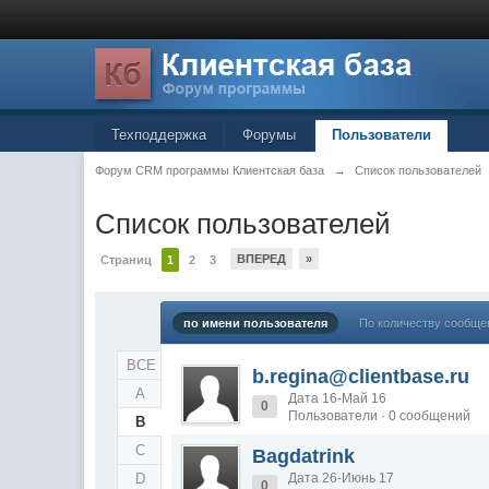
Техподдержка
Форумы
Пользователи
Форум CRM программы Клиентская база
→
Список пользователей
Список пользователей
ВПЕРЕД
»
Страниц
1
2
3
по имени пользователя
По количеству сообще
ВСЕ
b.regina@clientbase.ru
A
Дата 16-Май 16
0
Пользователи · 0 сообщений
B
C
Bagdatrink
D
Дата 26-Июнь 17
0