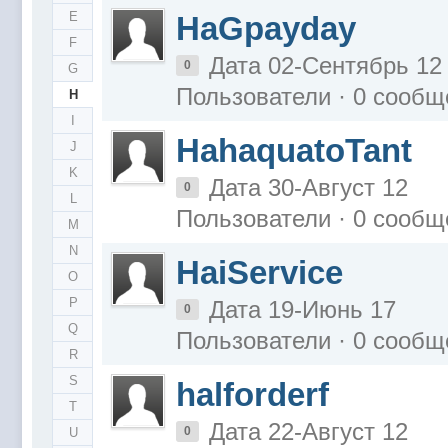
E
HaGpayday
F
Дата 02-Сентябрь 12
0
G
Пользователи · 0 сообщ
H
I
HahaquatoTant
J
K
Дата 30-Август 12
0
L
Пользователи · 0 сообщ
M
N
HaiService
O
P
Дата 19-Июнь 17
0
Q
Пользователи · 0 сообщ
R
S
halforderf
T
Дата 22-Август 12
0
U