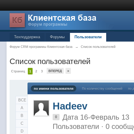
Техподдержка
Форумы
Пользователи
Форум CRM программы Клиентская база
→
Список пользователей
Список пользователей
ВПЕРЕД
»
Страниц
1
2
3
по имени пользователя
По количеству сообщений
по 
ВСЕ
Hadeev
A
Дата 16-Февраль 13
B
0
C
Пользователи · 0 сообщ
D