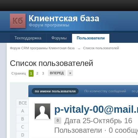
Техподдержка
Форумы
Пользователи
Форум CRM программы Клиентская база
→
Список пользователей
Список пользователей
ВПЕРЕД
»
Страниц
1
2
3
по имени пользователя
По количеству сообщений
по 
ВСЕ
p-vitaly-00@mail.
A
Дата 25-Октябрь 16
B
0
C
Пользователи · 0 сообщ
D