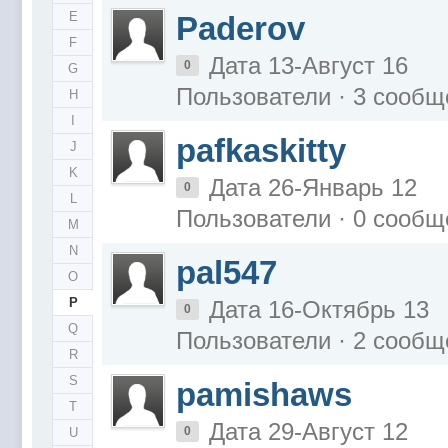
E
Paderov
F
Дата 13-Август 16
0
G
Пользователи · 3 сообщ
H
I
pafkaskitty
J
K
Дата 26-Январь 12
0
L
Пользователи · 0 сообщ
M
N
pal547
O
P
Дата 16-Октябрь 13
0
Q
Пользователи · 2 сообщ
R
S
pamishaws
T
Дата 29-Август 12
0
U