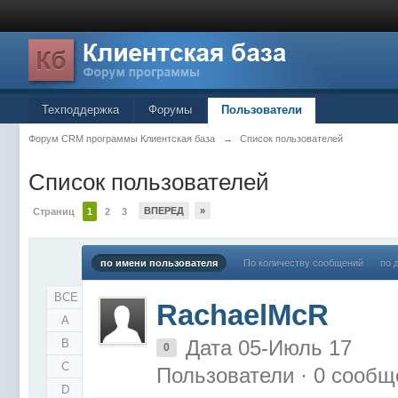
Техподдержка
Форумы
Пользователи
Форум CRM программы Клиентская база
→
Список пользователей
Список пользователей
ВПЕРЕД
»
Страниц
1
2
3
по имени пользователя
По количеству сообщений
по 
ВСЕ
RachaelMcR
A
Дата 05-Июль 17
B
0
C
Пользователи · 0 сообщ
D