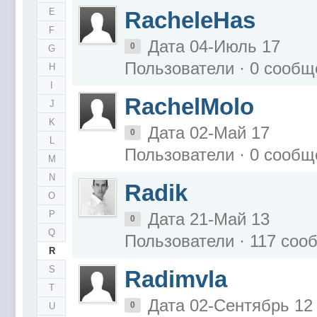
E
RacheleHas
F
Дата 04-Июль 17
0
G
Пользователи · 0 сообщ
H
I
RachelMolo
J
K
Дата 02-Май 17
0
L
Пользователи · 0 сообщ
M
N
Radik
O
P
Дата 21-Май 13
0
Q
Пользователи · 117 соо
R
S
Radimvla
T
Дата 02-Сентябрь 12
0
U