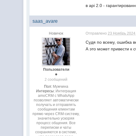
в api 2.0 - гарантирован
saas_avare
Новичок
Отправлено
23 Ноябрь 2024 
Судя по всему, ошибка в
А это может привести к 
Пользователи
2 сообщений
Пол:
Мужчина
Интересы:
Интеграция
amoCRM с WhatsApp
позволяет автоматически
получать и отправлять
сообщения клиентам
прямо через CRM-систему,
значительно ускоряя
процесс общения. Все
переписки и чаты
сохраняются в системе,