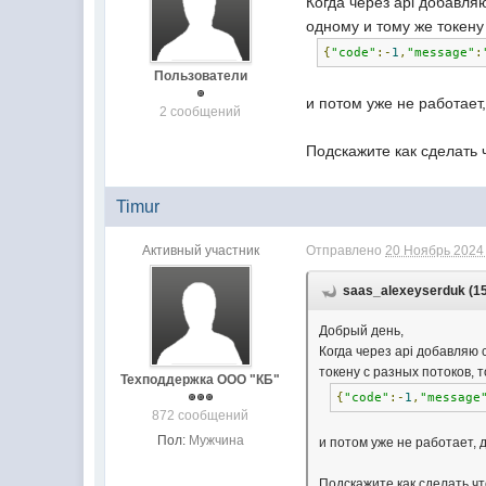
Когда через api добавля
одному и тому же токену
{
"code"
:-
1
,
"message"
:
Пользователи
и потом уже не работает
2 сообщений
Подскажите как сделать ч
Timur
Активный участник
Отправлено
20 Ноябрь 2024 
saas_alexeyserduk (15
Добрый день,
Когда через api добавляю 
токену с разных потоков, 
Техподдержка ООО "КБ"
{
"code"
:-
1
,
"message
872 сообщений
Пол:
Мужчина
и потом уже не работает, 
Подскажите как сделать чт