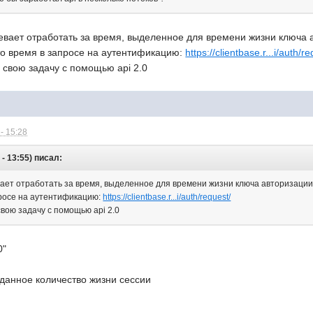
евает отработать за время, выделенное для времени жизни ключа 
то время в запросе на аутентификацию:
https://clientbase.r...i/auth/r
 свою задачу с помощью api 2.0
- 15:28
- 13:55) писал:
вает отработать за время, выделенное для времени жизни ключа авторизации
просе на аутентификацию:
https://clientbase.r...i/auth/request/
вою задачу с помощью api 2.0
0"
аданное количество жизни сессии