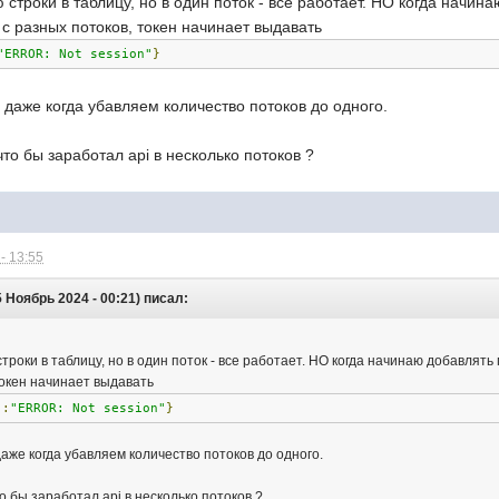
ю строки в таблицу, но в один поток - все работает. НО когда начи
 с разных потоков, токен начинает выдавать
"ERROR: Not session"
}
, даже когда убавляем количество потоков до одного.
то бы заработал api в несколько потоков ?
- 13:55
 Ноябрь 2024 - 00:21) писал:
строки в таблицу, но в один поток - все работает. НО когда начинаю добавлят
токен начинает выдавать
"
:
"ERROR: Not session"
}
даже когда убавляем количество потоков до одного.
о бы заработал api в несколько потоков ?