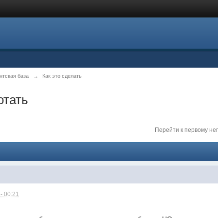
нтская база
→
Как это сделать
отать
Перейти к первому н
- 00:21