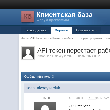
Техподдержка
Форумы
Пользователи
Форум CRM программы Клиентская база
→
Форум программы Клие
API токен перестает раб
Автор
saas_alexeyserduk
, 15 нояб. 2024 00:21
Сообщений в теме: 3
saas_alexeyserduk
Новичок
Отправлено
15 Ноябрь 2024 
Добрый день,