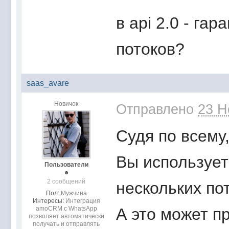
в api 2.0 - га
потоков?
saas_avare
Новичок
Отправлено
23 Н
Судя по всему,
Вы использует
Пользователи
2 сообщений
нескольких по
Пол:
Мужчина
Интересы:
Интеграция
amoCRM с WhatsApp
А это может пр
позволяет автоматически
получать и отправлять