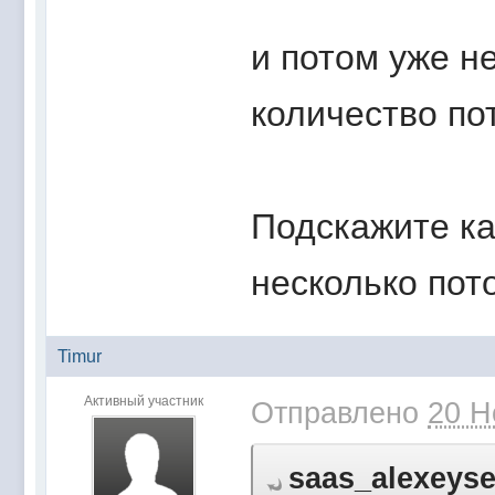
и потом уже н
количество по
Подскажите ка
несколько пот
Timur
Активный участник
Отправлено
20 Н
saas_alexeyse