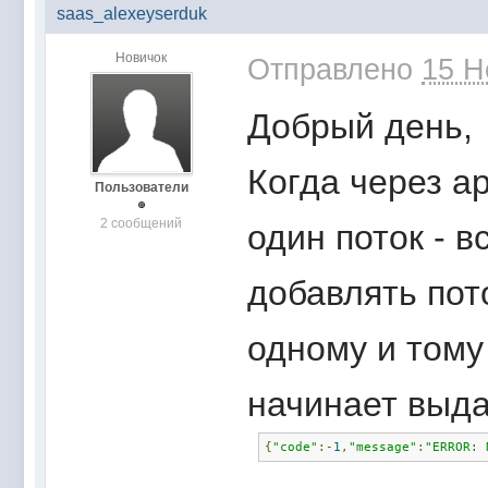
saas_alexeyserduk
Новичок
Отправлено
15 Н
Добрый день,
Когда через ap
Пользователи
2 сообщений
один поток - в
добавлять пот
одному и тому 
начинает выд
{
"code"
:-
1
,
"message"
:
"ERROR: 