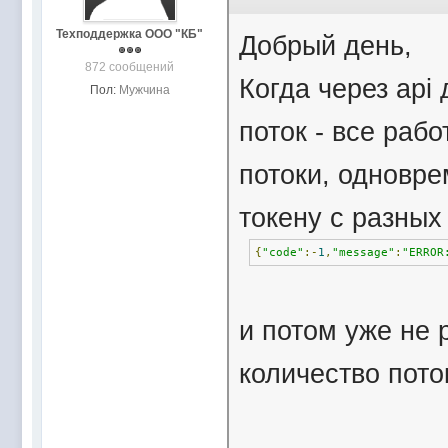
Техподдержка ООО "КБ"
Добрый день,
872 сообщений
Когда через api
Пол:
Мужчина
поток - все раб
потоки, одновре
токену с разных
{
"code"
:-
1
,
"message"
:
"ERROR
и потом уже не 
количество пото