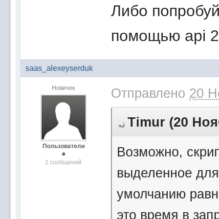
Либо попробуй
помощью api 2
saas_alexeyserduk
Новичок
Отправлено
20 Н
Timur (20 Ноя
Пользователи
Возможно, скрип
2 сообщений
выделенное для
умолчанию равн
это время в зап