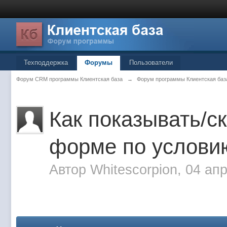
Техподдержка
Форумы
Пользователи
Форум CRM программы Клиентская база
→
Форум программы Клиентская баз
Как показывать/с
форме по услови
Автор
Whitescorpion
, 04 ап