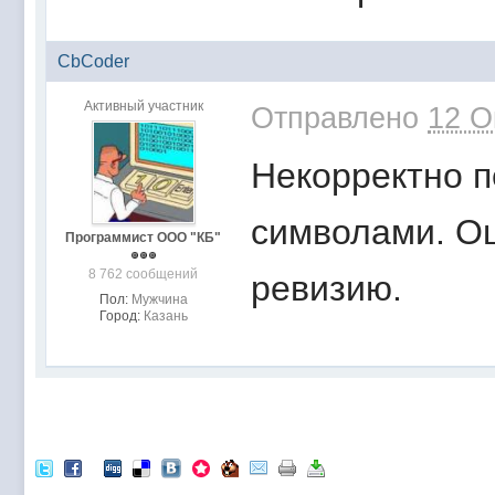
CbCoder
Активный участник
Отправлено
12 О
Некорректно п
символами. Ош
Программист ООО "КБ"
8 762 сообщений
ревизию.
Пол:
Мужчина
Город:
Казань