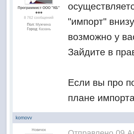
осуществляетс
Программист ООО "КБ"
8 762 сообщений
"импорт" внизу
Пол:
Мужчина
Город:
Казань
возможно у ва
Зайдите в прав
Если вы про п
плане импорта
komovv
Новичок
Отправлено
09 А