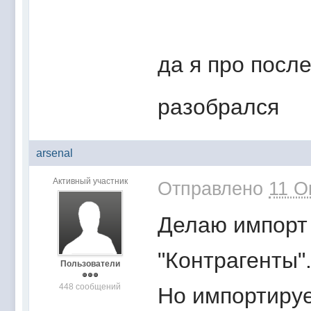
да я про пос
разобрался
arsenal
Активный участник
Отправлено
11 О
Делаю импорт 
"Контрагенты"
Пользователи
448 сообщений
Но импортируе