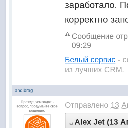
заработало. П
корректно зап
Сообщение отре
09:29
Белый сервис
- с
из лучших CRM.
andibrag
Прежде, чем задать
Отправлено
13 А
вопрос, продумайте свое
решение.
Аlex Jet (13 А