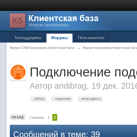
Техподдержка
Форумы
Пользователи
Форум CRM программы Клиентская база
→
Форум программы Клиентская баз
Подключение подс
Автор
andibrag
, 19 дек. 201
dadata
подсказки
ввод адреса
НАЗАД
Страниц
1
2
Сообщений в теме: 39