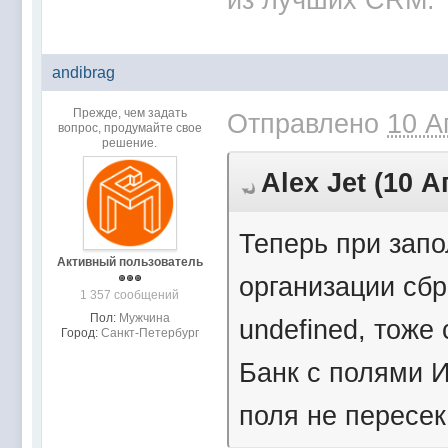
из лучших CRM.
andibrag
Прежде, чем задать
Отправлено
10 А
вопрос, продумайте свое
решение.
Аlex Jet (10 А
Теперь при зап
Активный пользователь
организации сб
1 357 сообщений
Пол:
Мужчина
undefined, тоже
Город:
Санкт-Петербург
Банк с полями И
поля не пересе