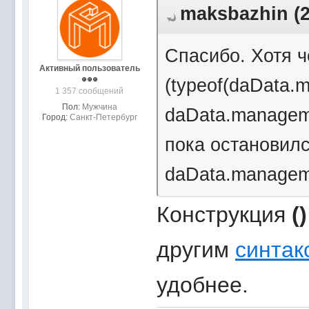
maksbazhin (2
Спасибо. Хотя ч
Активный пользователь
(typeof(daData.
1 357 сообщений
Пол:
Мужчина
daData.manageme
Город:
Санкт-Петербург
пока остановил
daData.manageme
Конструкция
()
другим
синтак
удобнее.