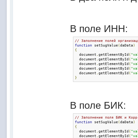
В поле ИНН:
// Заполнение полей организац
function
 setSugValue
(
daData
)
{
  document
.
getElementById
(
"va
  document
.
getElementById
(
"va
  document
.
getElementById
(
"va
  document
.
getElementById
(
"va
  document
.
getElementById
(
"va
}
В поле БИК:
// Заполнение поля БИК и Корр
function
 setSugValue
(
daData
)
{
  document
.
getElementById
(
"va
  document
.
getElementById
(
"va