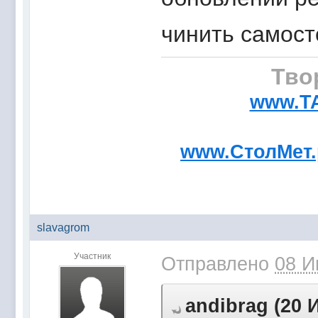
чинить самост
Тво
www.T
www.СтолМет
slavagrom
Участник
Отправлено
08 И
andibrag (20 