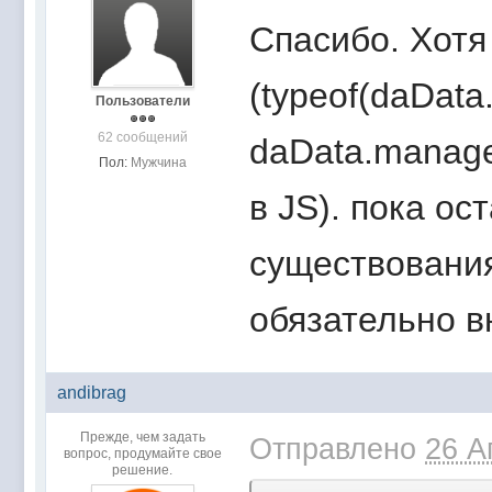
Спасибо. Хотя
(typeof(daDat
Пользователи
62 сообщений
daData.manage
Пол:
Мужчина
в JS). пока ос
существования
обязательно в
andibrag
Прежде, чем задать
Отправлено
26 А
вопрос, продумайте свое
решение.