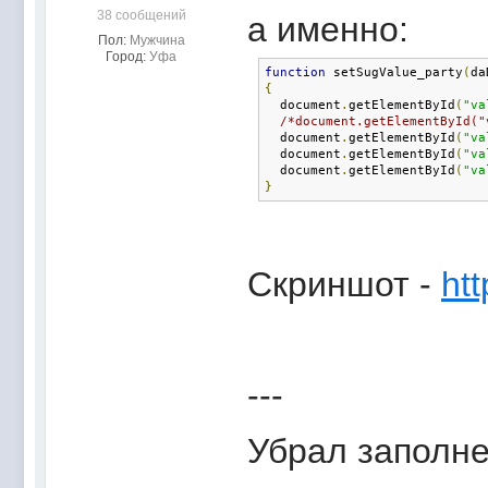
38 сообщений
а именно:
Пол:
Мужчина
Город:
Уфа
function
 setSugValue_party
(
da
{
  document
.
getElementById
(
"va
/*document.getElementById("
  document
.
getElementById
(
"va
  document
.
getElementById
(
"va
  document
.
getElementById
(
"va
}
Скриншот -
ht
---
Убрал заполне