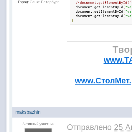
Город:
Санкт-Петербург
/*document.getElementById("
  document
.
getElementById
(
"va
  document
.
getElementById
(
"va
  document
.
getElementById
(
"va
}
Тво
www.T
www.СтолМет
maksbazhin
Активный участник
Отправлено
25 А