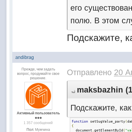
его существован
полю. В этом сл
Подскажите, к
andibrag
Прежде, чем задать
Отправлено
20 А
вопрос, продумайте свое
решение.
maksbazhin (1
Подскажите, ка
Активный пользователь
function
 setSugValue_party
(
da
1 357 сообщений
{
Пол:
Мужчина
  document
.
getElementById
(
"va