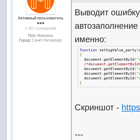
Выводит ошибку 
Активный пользователь
автозаполнение 
1 357 сообщений
Пол:
Мужчина
именно:
Город:
Санкт-Петербург
function
 setSugValue_party
(
{
  document
.
getElementById
(
"
/*document.getElementById
  document
.
getElementById
(
"
  document
.
getElementById
(
"
  document
.
getElementById
(
"
}
Скриншот -
http
---