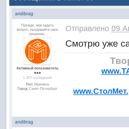
andibrag
Прежде, чем задать
Отправлено
09 А
вопрос, продумайте свое
решение.
Смотрю уже с
Тво
Активный пользователь
www.T
1 357 сообщений
Пол:
Мужчина
Город:
Санкт-Петербург
www.СтолМет
andibrag