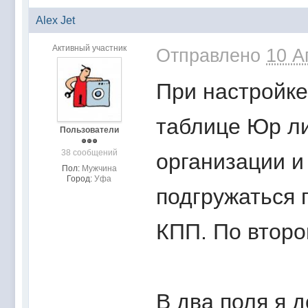
Аlex Jet
Активный участник
Отправлено
10 А
При настройке
таблице Юр ли
Пользователи
38 сообщений
организации и
Пол:
Мужчина
Город:
Уфа
подгружаться 
КПП. По втором
В два поля я д