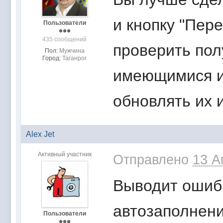
и кнопку "Пер
Пользователи
435 сообщений
проверить пол
Пол:
Мужчина
Город:
Таганрог
имеющимися и
обновлять их и
Аlex Jet
Активный участник
Отправлено
13 А
Выводит ошибк
автозаполнени
Пользователи