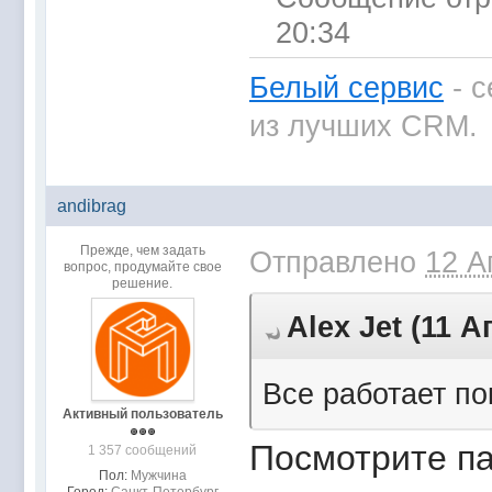
20:34
Белый сервис
- с
из лучших CRM.
andibrag
Прежде, чем задать
Отправлено
12 А
вопрос, продумайте свое
решение.
Аlex Jet (11 А
Все работает по
Активный пользователь
Посмотрите па
1 357 сообщений
Пол:
Мужчина