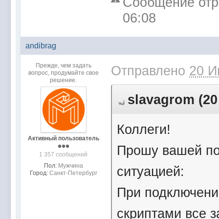
Сообщение отре
06:08
andibrag
Прежде, чем задать
Отправлено
20 И
вопрос, продумайте свое
решение.
slavagrom (20
Коллеги!
Активный пользователь
Прошу вашей по
1 357 сообщений
Пол:
Мужчина
ситуацией:
Город:
Санкт-Петербург
При подключени
скриптами все з