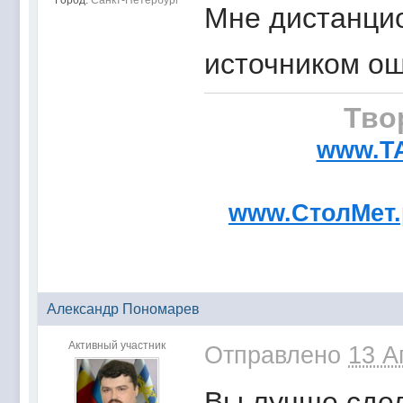
Город:
Санкт-Петербург
Мне дистанцио
источником ош
Тво
www.T
www.СтолМет
Александр Пономарев
Активный участник
Отправлено
13 А
Вы лучше сдел