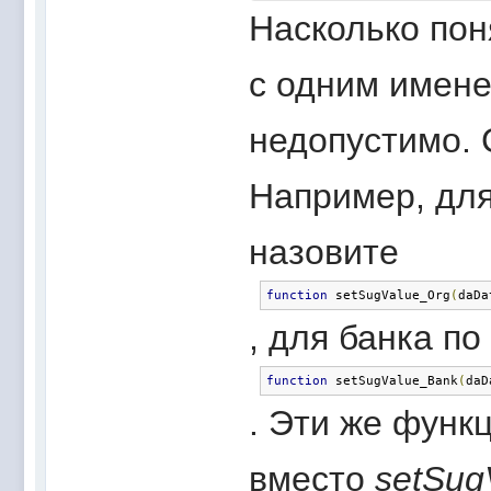
Насколько по
с одним имене
недопустимо. 
Например, дл
назовите
function
 setSugValue_Org
(
daDa
, для банка по
function
 setSugValue_Bank
(
daD
. Эти же функ
вместо
setSug