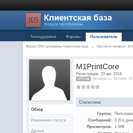
Техподдержка
Форумы
Пользователи
Форум CRM программы Клиентская база
→
Просмотр профиля: M1P
M1PrintCore
Регистрация: 23 авг. 2018
Активность: 26 нояб. 20
OFFLINE
Статистика
Обзор
Группа:
Пользова
Изменения статуса
Сообщений:
0 (0 в ден
Просмотров:
1 599
Друзья