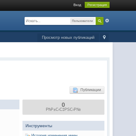
Вход
Регистрация
Пользователи
Просмотр новых публикаций
Публикации
0
РћР±С‹С‡РЅС‹Р№
Инструменты
История изменения имен