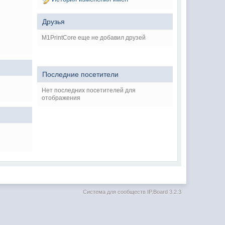
Друзья
M1PrintCore еще не добавил друзей
Последние посетители
Нет последних посетителей для
отображения
Система для сообществ
IP.Board 3.2.3