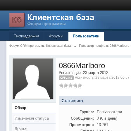
Техподдержка
Форумы
Пользователи
Форум CRM программы Клиентская база
→
Просмотр профиля: 0866Marlboro
0866Marlboro
Регистрация: 23 марта 2012
Активность: 23 марта 2012 00:57
OFFLINE
Статистика
Обзор
Группа:
Пользователи
Изменения статуса
Сообщений:
0 (0 в день)
Просмотров:
13 761
Друзья