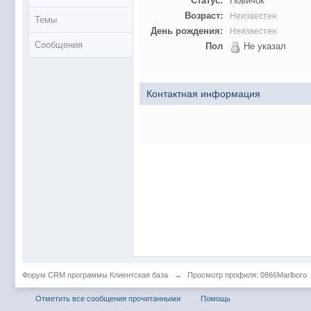
Статус:
Новичок
Возраст:
Неизвестен
Темы
День рождения:
Неизвестен
Сообщения
Пол
Не указал
Контактная информация
Форум CRM программы Клиентская база
→
Просмотр профиля: 0866Marlboro
Отметить все сообщения прочитанными
Помощь