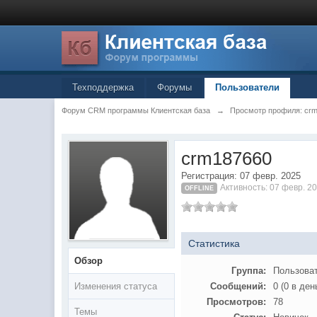
Техподдержка
Форумы
Пользователи
Форум CRM программы Клиентская база
→
Просмотр профиля: cr
crm187660
Регистрация: 07 февр. 2025
Активность: 07 февр. 2
OFFLINE
Статистика
Обзор
Группа:
Пользова
Изменения статуса
Сообщений:
0 (0 в ден
Просмотров:
78
Темы