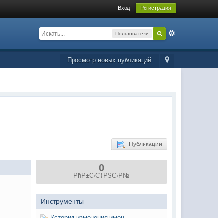
Вход
Регистрация
Пользователи
Просмотр новых публикаций
Публикации
0
РћР±С‹С‡РЅС‹Р№
Инструменты
История изменения имен