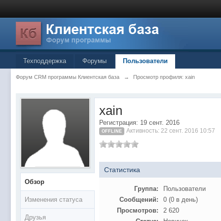
Техподдержка
Форумы
Пользователи
Форум CRM программы Клиентская база
→
Просмотр профиля: xain
xain
Регистрация: 19 сент. 2016
Активность: 22 сент. 2016 10:57
OFFLINE
Статистика
Обзор
Группа:
Пользователи
Изменения статуса
Сообщений:
0 (0 в день)
Просмотров:
2 620
Друзья