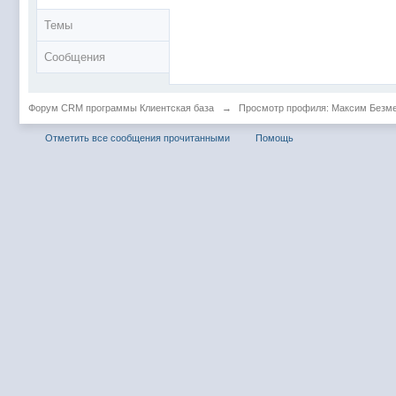
Темы
Сообщения
Форум CRM программы Клиентская база
→
Просмотр профиля: Максим Безм
Отметить все сообщения прочитанными
Помощь