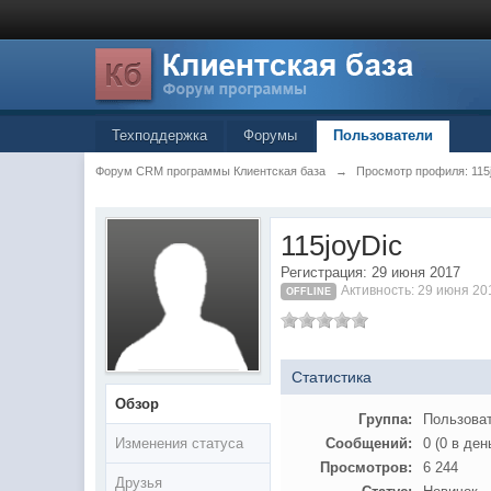
Техподдержка
Форумы
Пользователи
Форум CRM программы Клиентская база
→
Просмотр профиля: 115
115joyDic
Регистрация: 29 июня 2017
Активность: 29 июня 20
OFFLINE
Статистика
Обзор
Группа:
Пользова
Изменения статуса
Сообщений:
0 (0 в ден
Просмотров:
6 244
Друзья