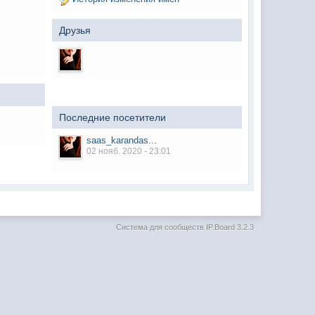
Друзья
Последние посетители
saas_karandas...
02 нояб. 2020 - 23:01
Система для сообществ
IP.Board 3.2.3