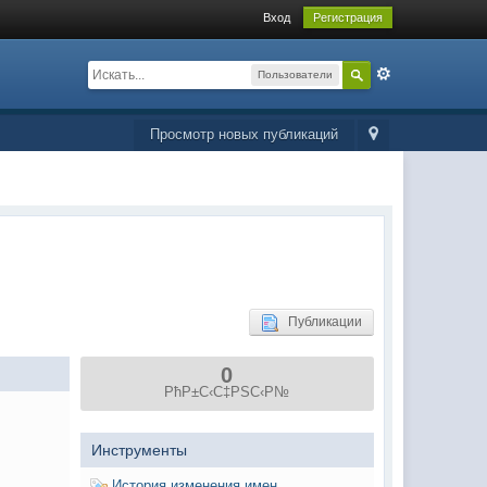
Вход
Регистрация
Пользователи
Просмотр новых публикаций
Публикации
0
РћР±С‹С‡РЅС‹Р№
Инструменты
История изменения имен