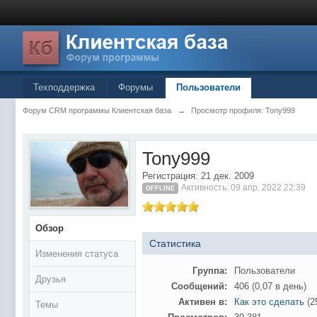
Техподдержка
Форумы
Пользователи
Форум CRM программы Клиентская база
→
Просмотр профиля: Tony999
Tony999
Регистрация: 21 дек. 2009
Активность: 09 апр. 2022 22:39
OFFLINE
Обзор
Статистика
Изменения статуса
Группа:
Пользователи
Друзья
Сообщений:
406 (0,07 в день)
Активен в:
Как это сделать
(2
Темы