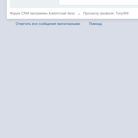
Форум CRM программы Клиентская база
→
Просмотр профиля: Tony999
Отметить все сообщения прочитанными
Помощь