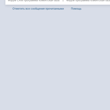
Форум CRM программы Клиентская база
→
Форум программы Клиентская баз
Отметить все сообщения прочитанными
Помощь