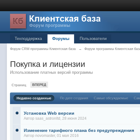
Техподдержка
Форумы
Пользователи
Форум CRM программы Клиентская база
→
Форум программы Клиентская баз
Покупка и лицензии
Использование платных версий программы
ВПЕРЕД
Страниц
Недавно созданные
По дате создания
Самые обсуждаемые
Сам
Установка Web версии
Автор
saas_astronltd
, 28 июня 2024
Изменение тарифного плана без предупреждения
Автор
novomaster
, 01 мая 2016