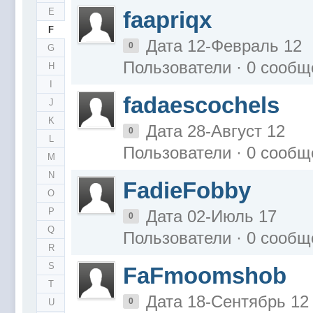
E
faapriqx
F
Дата 12-Февраль 12
0
G
Пользователи · 0 сообщ
H
I
fadaescochels
J
K
Дата 28-Август 12
0
L
Пользователи · 0 сообщ
M
N
FadieFobby
O
P
Дата 02-Июль 17
0
Q
Пользователи · 0 сообщ
R
S
FaFmoomshob
T
Дата 18-Сентябрь 12
0
U