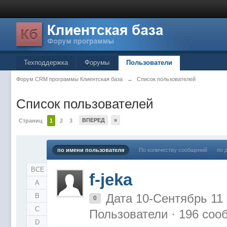
Техподдержка
Форумы
Пользователи
Форум CRM программы Клиентская база
→
Список пользователей
Список пользователей
ВПЕРЕД
»
Страниц
1
2
3
по имени пользователя
По количеству сообщений
по 
ВСЕ
f-jeka
A
Дата 10-Сентябрь 11
B
0
C
Пользователи · 196 со
D