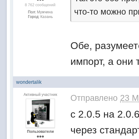
8 762 сообщений
что-то можно п
Пол:
Мужчина
Город:
Казань
Обе, разумеет
импорт, а они 
wondertalik
Активный участник
Отправлено
23 М
c 2.0.5 на 2.0
через стандар
Пользователи