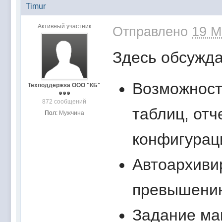
Timur
Активный участник
Отправлено
19 М
Здесь обсужда
Возможност
Техподдержка ООО "КБ"
872 сообщений
таблиц, отч
Пол:
Мужчина
конфигураци
Автоархиви
превышению
Задание ма