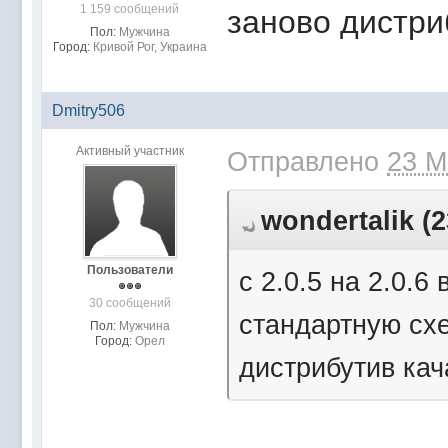
1 159 сообщений
заново дистри
Пол:
Мужчина
Город:
Кривой Рог, Украина
Dmitry506
Активный участник
Отправлено
23 М
wondertalik (2
Пользователи
c 2.0.5 на 2.0.
30 сообщений
стандартную сх
Пол:
Мужчина
Город:
Орел
дистрибутив кач