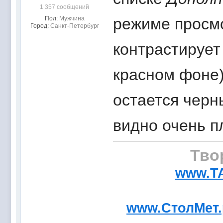
1 357 сообщений
Пол:
Мужчина
режиме просмо
Город:
Санкт-Петербург
контрастирует
красном фоне) 
остается черн
видно очень п
Тво
www.T
www.СтолМет