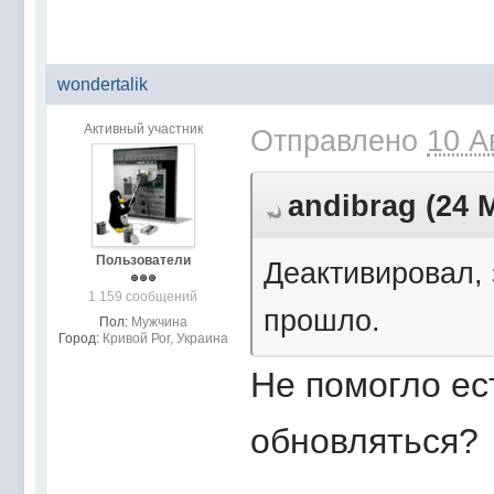
wondertalik
Активный участник
Отправлено
10 А
andibrag (24 М
Пользователи
Деактивировал,
1 159 сообщений
прошло.
Пол:
Мужчина
Город:
Кривой Рог, Украина
Не помогло ес
обновляться?