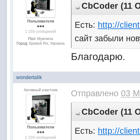
CbCoder (11 О
Пользователи
Есть:
http://clie
1 159 сообщений
сайт забыли нов
Пол:
Мужчина
Город:
Кривой Рог, Украина
Благодарю.
wondertalik
Активный участник
Отправлено
03 М
CbCoder (11 О
Пользователи
Есть:
http://clie
1 159 сообщений