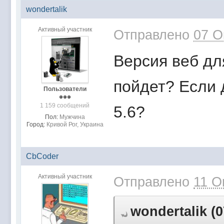
wondertalik
Активный участник
Отправлено
07 О
Версия веб для
пойдет? Если 
Пользователи
1 159 сообщений
5.6?
Пол:
Мужчина
Город:
Кривой Рог, Украина
CbCoder
Активный участник
Отправлено
11 О
wondertalik (