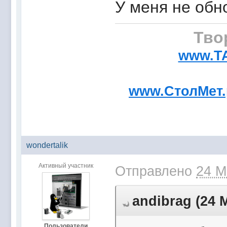
У меня не обн
Тво
www.T
www.СтолМет
wondertalik
Активный участник
Отправлено
24 М
andibrag (24 М
Пользователи