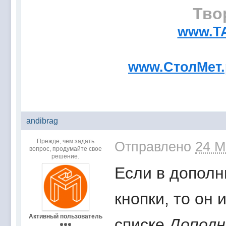
Тво
www.T
www.СтолМет
andibrag
Прежде, чем задать
Отправлено
24 М
вопрос, продумайте свое
решение.
Если в дополн
кнопки, то он
Активный пользователь
списке
Допол