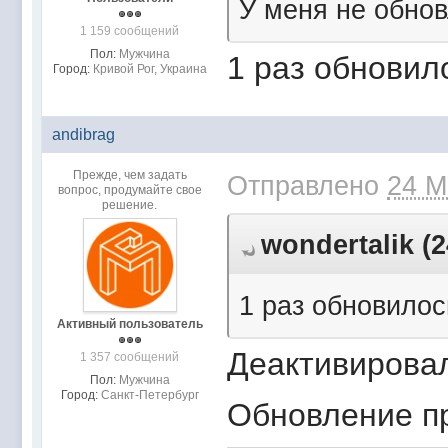
У меня не обнов
1 159 сообщений
Пол:
Мужчина
1 раз обновило
Город:
Кривой Рог, Украина
andibrag
Прежде, чем задать
Отправлено
24 М
вопрос, продумайте свое
решение.
wondertalik (2
1 раз обновилось
Активный пользователь
Деактивировал
1 357 сообщений
Пол:
Мужчина
Город:
Санкт-Петербург
Обновление п