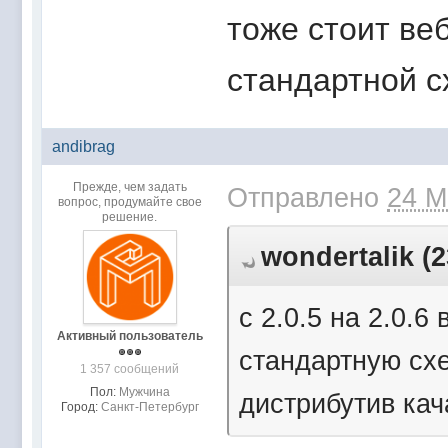
тоже стоит ве
стандартной с
andibrag
Прежде, чем задать
Отправлено
24 М
вопрос, продумайте свое
решение.
wondertalik (2
c 2.0.5 на 2.0.
Активный пользователь
стандартную сх
1 357 сообщений
Пол:
Мужчина
дистрибутив кач
Город:
Санкт-Петербург