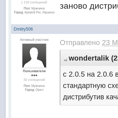
1 159 сообщений
заново дистри
Пол:
Мужчина
Город:
Кривой Рог, Украина
Dmitry506
Активный участник
Отправлено
23 М
wondertalik (2
Пользователи
c 2.0.5 на 2.0.
30 сообщений
стандартную сх
Пол:
Мужчина
Город:
Орел
дистрибутив кач