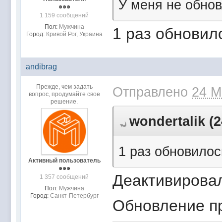
У меня не обнов
1 159 сообщений
Пол:
Мужчина
1 раз обновило
Город:
Кривой Рог, Украина
andibrag
Прежде, чем задать
Отправлено
24 М
вопрос, продумайте свое
решение.
wondertalik (2
1 раз обновилось
Активный пользователь
Деактивировал
1 357 сообщений
Пол:
Мужчина
Город:
Санкт-Петербург
Обновление п