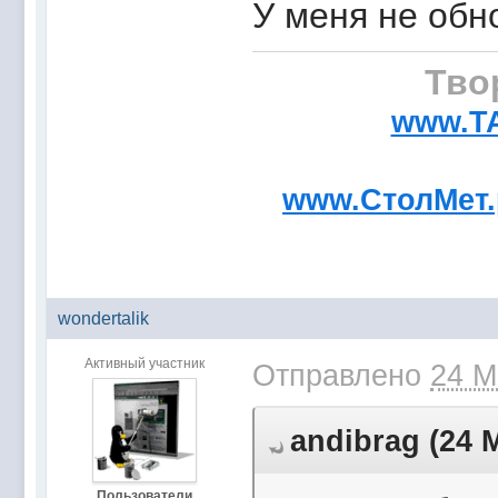
У меня не обн
Тво
www.T
www.СтолМет
wondertalik
Активный участник
Отправлено
24 М
andibrag (24 М
Пользователи