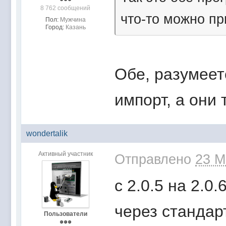
8 762 сообщений
что-то можно п
Пол:
Мужчина
Город:
Казань
Обе, разумеет
импорт, а они 
wondertalik
Активный участник
Отправлено
23 М
c 2.0.5 на 2.0
через стандар
Пользователи