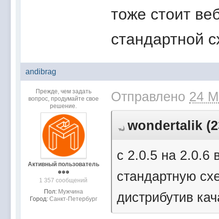
тоже стоит ве
стандартной с
andibrag
Прежде, чем задать
Отправлено
24 М
вопрос, продумайте свое
решение.
wondertalik (2
c 2.0.5 на 2.0.
Активный пользователь
стандартную сх
1 357 сообщений
Пол:
Мужчина
дистрибутив кач
Город:
Санкт-Петербург