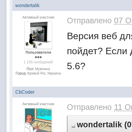
wondertalik
Активный участник
Отправлено
07 О
Версия веб для
пойдет? Если 
Пользователи
1 159 сообщений
5.6?
Пол:
Мужчина
Город:
Кривой Рог, Украина
CbCoder
Активный участник
Отправлено
11 О
wondertalik (