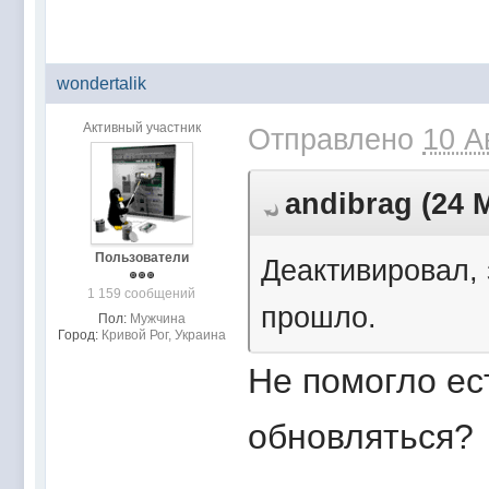
wondertalik
Активный участник
Отправлено
10 А
andibrag (24 М
Пользователи
Деактивировал,
1 159 сообщений
прошло.
Пол:
Мужчина
Город:
Кривой Рог, Украина
Не помогло ес
обновляться?