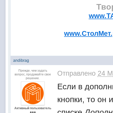
Тво
www.T
www.СтолМет
andibrag
Прежде, чем задать
Отправлено
24 М
вопрос, продумайте свое
решение.
Если в дополн
кнопки, то он
Активный пользователь
списке
Допол