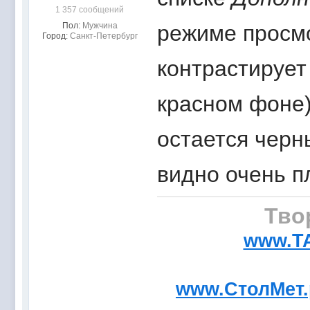
1 357 сообщений
Пол:
Мужчина
режиме просмо
Город:
Санкт-Петербург
контрастирует
красном фоне) 
остается черн
видно очень п
Тво
www.T
www.СтолМет