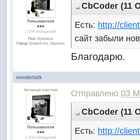
CbCoder (11 О
Пользователи
Есть:
http://clie
1 159 сообщений
сайт забыли нов
Пол:
Мужчина
Город:
Кривой Рог, Украина
Благодарю.
wondertalik
Активный участник
Отправлено
03 М
CbCoder (11 О
Пользователи
Есть:
http://clie
1 159 сообщений