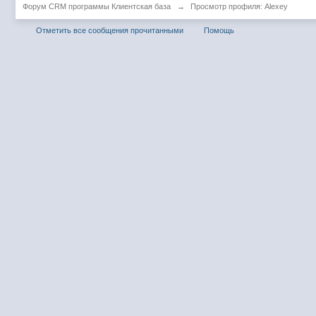
Форум CRM программы Клиентская база
→
Просмотр профиля: Alexey
Отметить все сообщения прочитанными
Помощь