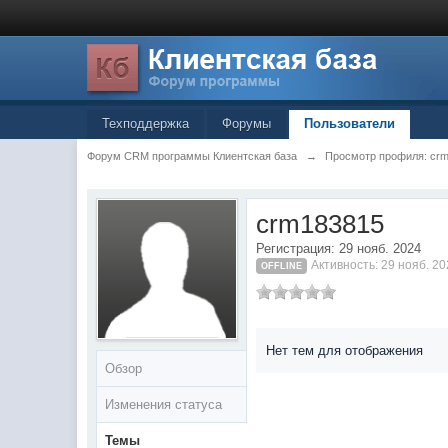
Техподдержка
Форумы
Пользователи
Форум CRM программы Клиентская база
→
Просмотр профиля: cr
crm183815
Регистрация: 29 нояб. 2024
Активность: 29 нояб. 20
OFFLINE
Нет тем для отображения
Обзор
Изменения статуса
Темы