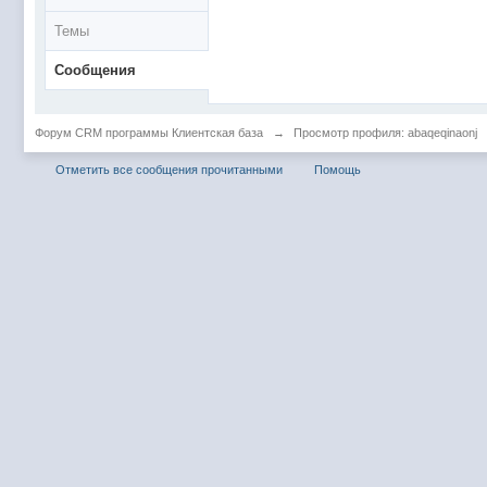
Темы
Сообщения
Форум CRM программы Клиентская база
→
Просмотр профиля: abaqeqinaonj
Отметить все сообщения прочитанными
Помощь